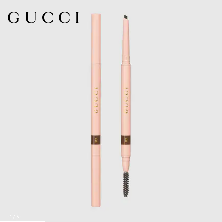
1
/
5