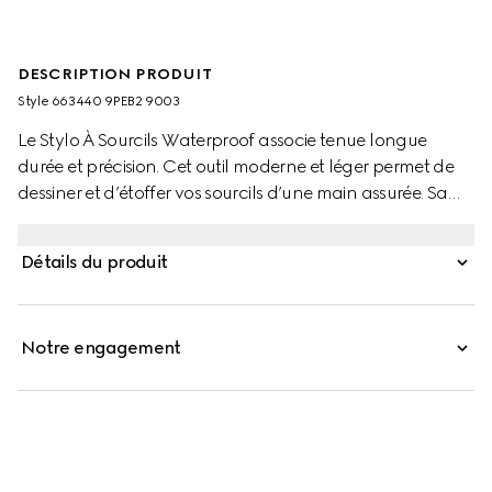
DESCRIPTION PRODUIT
Style ‎663440 9PEB2 9003
Le Stylo À Sourcils Waterproof associe tenue longue
durée et précision. Cet outil moderne et léger permet de
dessiner et d’étoffer vos sourcils d’une main assurée. Sa
formule waterproof facile à travailler offre une tenue
confortable et permet de créer des sourcils naturellement
Détails du produit
définis, avec un fini similaire aux sourcils naturels. Conçu
avec une mine pointue incroyablement fine offrant à vos
sourcils un look ultra-précis, naturel et plus intense
Notre engagement
passage après passage, le double embout comporte une
brosse à son extrémité pour appliquer la couleur et
fondre le produit.