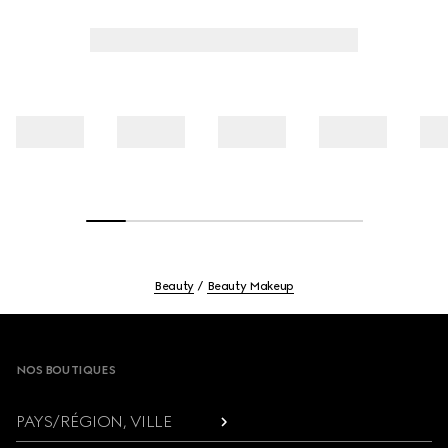
Beauty
Beauty Makeup
Footer
NOS BOUTIQUES
PAYS/RÉGION, VILLE