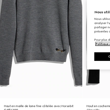
Nous util
Nous utilis
analyser l'
partager no
présentes c
Pour plus d
Politique
Haut en maille de laine fine côtelée avec Horsebit
Haut en cachemi