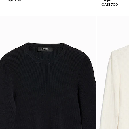
CA$2,200
étiquette
CA$1,700