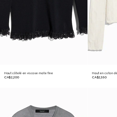
Haut côtelé en viscose mate fine
Haut en coton d
CA$2,200
CA$2,550