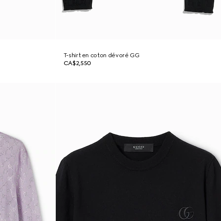
T-shirt en coton dévoré GG
CA$2,550