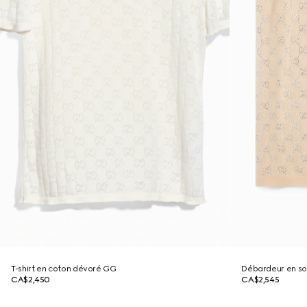
T-shirt en coton dévoré GG
Débardeur en soi
CA$2,450
CA$2,545