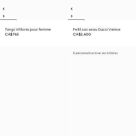
Tongs Vittoria pour femme
Petit sac seau Gucci Venice
CA$765
CA$2,400
À personnaliser avec vos initiales