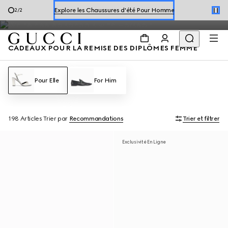
La sélection spéciale n’est plus disponible. Continuez à parcourir
Explorer les Chaussures d'été Pour Femme
1
/
2
les dernières collections.
CADEAUX POUR LA REMISE DES DIPLÔMES FEMME
Pour Elle
For Him
198 Articles
Trier par
Recommandations
Trier et filtrer
Exclusivité En Ligne