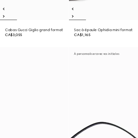
Cabas Gucci Giglio grand format
Sac à épaule Ophidia mini format
CA$3,055
CA$1,165
À personnaliser avec vos initiales