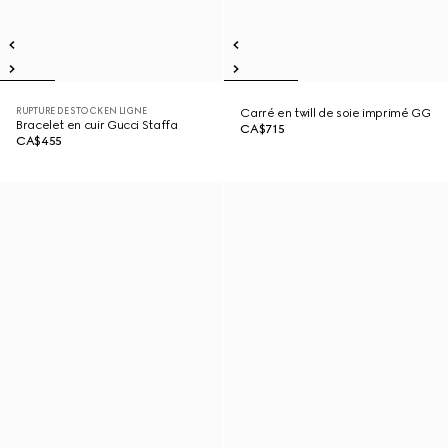
RUPTURE DE STOCK EN LIGNE
Carré en twill de soie imprimé GG
Bracelet en cuir Gucci Staffa
CA$715
CA$455