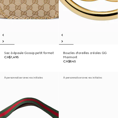
Sac à épaule Gossip petit format
Boucles d'oreilles créoles GG
CA$1,495
Marmont
CA$845
À personnaliser avec vos initiales
À personnaliser avec vos initiales