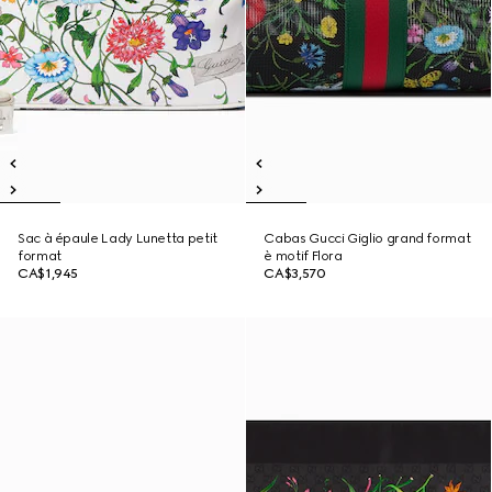
Sac à épaule Lady Lunetta petit
Cabas Gucci Giglio grand format
format
è motif Flora
CA$1,945
CA$3,570