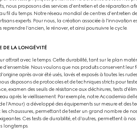
s, nous proposons des services d’entretien et de réparation afin
 au fil du temps. Notre réseau mondial de centres d’entretien de
tisans experts. Pour nous, la création associée à l’innovation est
reprendre l’ancien, le rénover, et ainsi poursuivre le cycle.
E DE LA LONGÉVITÉ
r attrait avec le temps. Cette durabilité, tant sur le plan matéri
ire d’ensemble. Nous voulons que nos produits conservent leur f
d’origine après avoir été usés, lavés et exposés à toutes les rude
, nous disposons de protocoles et de techniques stricts pour tester
ce, examen des seuils de résistance aux déchirures, tests d’élim
’eau après le vieillissement. Par exemple, notre Accademia delle A
 l’Amour) a développé des équipements sur mesure et des tec
et les chaussures, permettant de tester un grand nombre de nos
igeantes. Ces tests de durabilité, et d’autres, permettent à nos 
us longtemps.