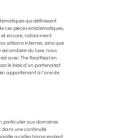
ématiques qui définissent 
e de ces pièces emblématiques, 
e et encore, notamment 
s artisans internes, ainsi que 
é secondaire du luxe, nous 
oved avec The RealReal en 
r le biais d’un partenariat 
ain appartenant à l’une de 
n particulier aux domaines 
t dans une continuité 
gnifie qu’elles transcendent 