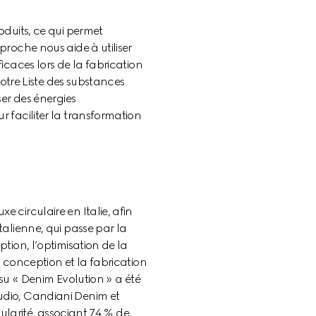
oduits, ce qui permet 
roche nous aide à utiliser 
icaces lors de la fabrication 
notre Liste des substances 
er des énergies 
 faciliter la transformation 
circulaire en Italie, afin 
alienne, qui passe par la 
tion, l’optimisation de la 
 conception et la fabrication 
ssu « Denim Evolution » a été 
udio, Candiani Denim et 
cularité, associant 74 % de 