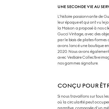
UNE SECONDE VIE AU SER
L’histoire passionnante de Gu
leur époque et qui ont vu le j
la Maison a proposé à nos cl
Gucci Vintage, avec des objets
par le biais de plates-formes 
avons lancé une boutique en 
2020. Nous avons également pr
avec Vestiaire Collective ima
nos gammes signature.
CONÇU POUR ÊT
Si nous travaillons sur tous 
où la circularité peut occupe
narrative, composée d’un mél