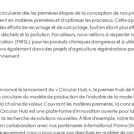
circulaires dès les premières étapes de la conception de nos pr
nt en matières premières et d’optimiser les processus. Cette app
s efforts de recyclage et de surcyclage, tout en étant plus eff
déchets et la pollution. Par ailleurs, nous veillons à respecter 
ication (MRSL) pour les produits chimiques dangereux et à utilis
ons également dans des projets d’agriculture régénératrice pour
onnement.
nnoncé le lancement du « Circular Hub », le premier hub de luxe 
 circulaire du modèle de production de l’industrie de la mode it
la chaîne de valeur. Couvrant les matières premières, la concep
le Circular Hub est une plate-forme d’innovation ouverte pour la
r la recherche de solutions nouvelles. À titre d’exemple, notre ti
 en collaboration avec nos partenaires International Promo St
judicieusement conçu pour suivre nos directives en matière de cir