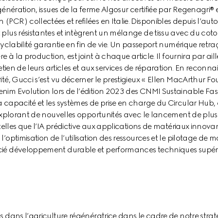
génération, issues de la ferme Algosur certifiée par Regenagri® 
PCR) collectées et refilées en Italie. Disponibles depuis l’aut
plus résistantes et intègrent un mélange de tissu avec du cot
cyclabilité garantie en fin de vie. Un passeport numérique retr
e à la production, est joint à chaque article. Il fournira par aill
etien de leurs articles et aux services de réparation. En reconna
ité, Gucci s’est vu décerner le prestigieux « Ellen MacArthur F
nim Evolution lors de l’édition 2023 des CNMI Sustainable Fas
 capacité et les systèmes de prise en charge du Circular Hub,
 explorant de nouvelles opportunités avec le lancement de plusie
 telles que l’IA prédictive aux applications de matériaux innov
’optimisation de l’utilisation des ressources et le pilotage de 
cié développement durable et performances techniques supéri
s dans l’agriculture régénératrice dans le cadre de notre stra