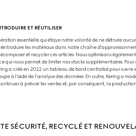
TRODUIRE ET RÉUTILISER
ation essentielle qui étaye notre volonté de ne détruire aucun 
introduire les matériaux dans notre chaîne d’approvisionnem
, décomposer et recycler ces articles. Nous optimisons égalemen
, ce qui nous permet de limiter nos stocks supplémentaires. Pou
ing a créé en 2022 un tableau de bord centralisé pour suivre et 
pe à l’aide de l’analyse des données. En outre, Kering a modél
r continuer à prévoir les ventes et, par conséquent, la production
TE SÉCURITÉ, RECYCLÉ ET RENOUVELA