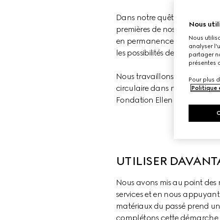
Dans notre quête de circular
Nous util
premières de nos collections 
Nous utilis
en permanence vers un objecti
analyser l'
les possibilités de durabilité, 
partager no
présentes c
Nous travaillons également av
Pour plus d
circulaire dans nos activités
Politique
Fondation Ellen MacArthur, u
UTILISER DAVANT
Nous avons mis au point des 
services et en nous appuyant
matériaux du passé prend une
complétons cette démarche par 