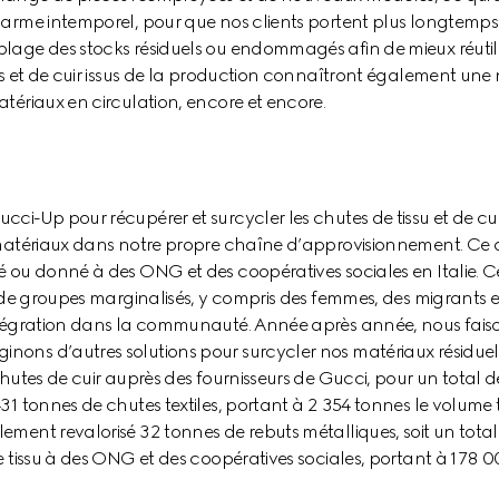
arme intemporel, pour que nos clients portent plus longtemps l
age des stocks résiduels ou endommagés afin de mieux réutilis
us et de cuir issus de la production connaîtront également une 
tériaux en circulation, encore et encore.
i-Up pour récupérer et surcycler les chutes de tissu et de cuir
 matériaux dans notre propre chaîne d’approvisionnement. Ce q
 ou donné à des ONG et des coopératives sociales en Italie. C
 de groupes marginalisés, y compris des femmes, des migrants et
ntégration dans la communauté. Année après année, nous faiso
ons d’autres solutions pour surcycler nos matériaux résiduels
hutes de cuir auprès des fournisseurs de Gucci, pour un total de
31 tonnes de chutes textiles, portant à 2 354 tonnes le volume 
ment revalorisé 32 tonnes de rebuts métalliques, soit un total
e tissu à des ONG et des coopératives sociales, portant à 178 0