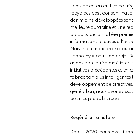
fibres de coton cultivé par ré
recyclées post-consommation (
denim ainsi développées sont 
meilleure durabilité et une re
produits, de la matière premièr
informations relatives à l’entr
Maison en matière de circular
Economy » pour son projet De
avons continué à améliorer la
initiatives précédentes et en
fabrication plus intelligentes
développement de directives, l
génération, nous avons asso
pour les produits Gucci.
Régénérer la nature
Depuis 2020, nous investisson