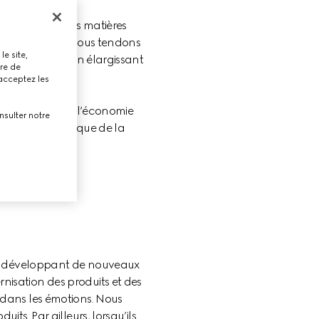
des sources des matières 
es travailler. Nous tendons 
le site,
nception tout en élargissant 
tre de
 acceptez les
es principes de l’économie 
nsulter notre
tenaire stratégique de la 
re.
 en développant de nouveaux 
isation des produits et des 
dans les émotions. Nous 
s. Par ailleurs, lorsqu’ils 