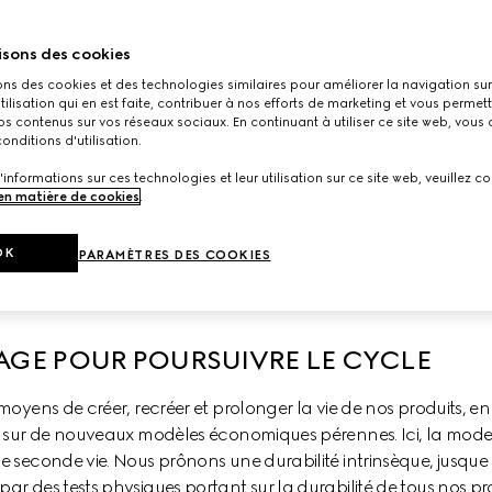
ité, nous avons transformé notre chaîne d’approvisionnement, 
isons des cookies
aux procédés efficaces et innovants que nous employons pour l
ons des cookies et des technologies similaires pour améliorer la navigation sur 
f : éliminer les déchets et la pollution de notre procédé de co
utilisation qui en est faite, contribuer à nos efforts de marketing et vous permet
de réutilisation, de recyclage et de seconde vie.
s contenus sur vos réseaux sociaux. En continuant à utiliser ce site web, vous
onditions d'utilisation.
ec des experts et des organisations pour infuser et propager l
'informations sur ces technologies et leur utilisation sur ce site web, veuillez co
. Dans la continuité de nos efforts, nous sommes devenus un par
 en matière de cookies
.
ne association de premier plan en matière d’économie circulai
OK
PARAMÈTRES DES COOKIES
AGE POUR POURSUIVRE LE CYCLE
moyens de créer, recréer et prolonger la vie de nos produits,
 sur de nouveaux modèles économiques pérennes. Ici, la modern
 seconde vie. Nous prônons une durabilité intrinsèque, jusque 
des tests physiques portant sur la durabilité de tous nos produit