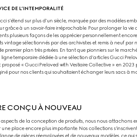
VICE DE L’INTEMPORALITÉ
cci s’étend sur plus d’un siècle, marquée par des modèles embl
our grâce à un savoir-faire irréprochable. Pour prolonger la vi
ients plusieurs façons de les apprécier personnellement encor
 vintage sélectionnés par des archivistes et remis à neuf par no
de premier plan très prisées. En tant que pionniers sur le march
ligne temporaire dédiée à une sélection d’articles Gucci Prel
oposé « Gucci Preloved with Vestiaire Collective » en 2023 pa
giné pour nos clients qui souhaitaient échanger leurs sacs à m
RE CONÇU À NOUVEAU
les aspects de la conception de produits, nous nous attachons e
r une place encore plus importante. Nos collections s’inscriven
ange de pièces réemployées et de nouveaux modèles, ce qui si