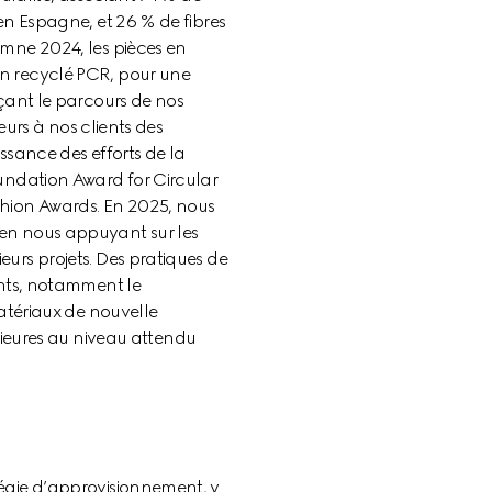
en Espagne, et 26 % de fibres 
omne 2024, les pièces en 
on recyclé PCR, pour une 
açant le parcours de nos 
eurs à nos clients des 
issance des efforts de la 
oundation Award for Circular 
hion Awards. En 2025, nous 
 en nous appuyant sur les 
urs projets. Des pratiques de 
ants, notamment le 
matériaux de nouvelle 
eures au niveau attendu 
tégie d’approvisionnement, y 