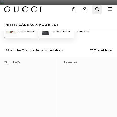
PETITS CADEAUX POUR LUI
Petite Gifts
Special Gifts
Tout voir
187 Articles
Trier par
Recommandations
Trier et filtrer
Virtual Try-On
Nouveautés