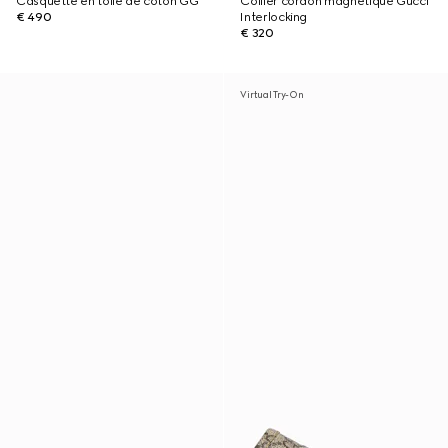
Casquette en toile de coton GG
Collier cordon magnétique Gucci
€ 490
Interlocking
€ 320
Virtual Try-On