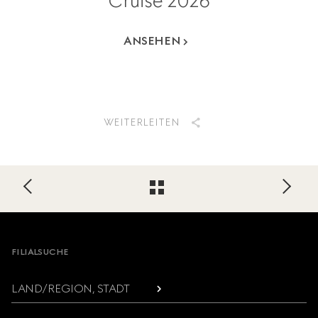
Cruise 2026
ANSEHEN
WEITERLEITEN
Footer
FILIALSUCHE
LAND/REGION, STADT