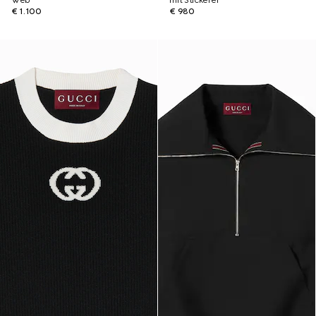
Web
mit Stickerei
€ 1.100
€ 980