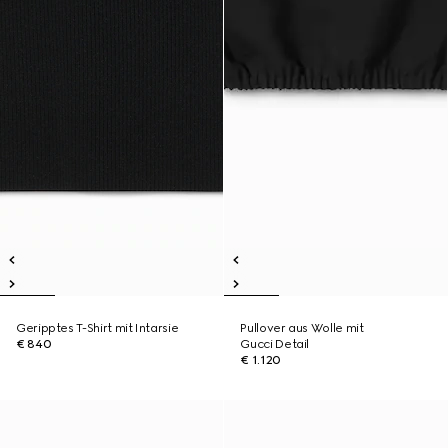
Geripptes T-Shirt mit Intarsie
Pullover aus Wolle mit
€ 840
Gucci Detail
€ 1.120