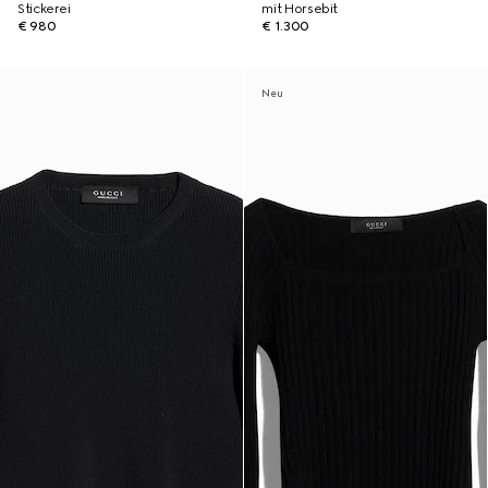
Stickerei
mit Horsebit
€ 980
€ 1.300
Neu