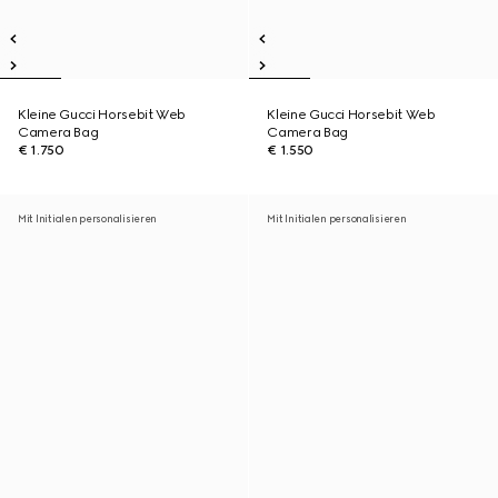
Kleine Gucci Horsebit Web
Kleine Gucci Horsebit Web
Camera Bag
Camera Bag
€ 1.750
€ 1.550
Mit Initialen personalisieren
Mit Initialen personalisieren