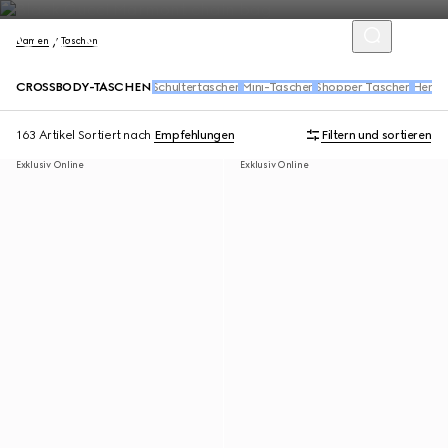
Damen
Taschen
CROSSBODY-TASCHEN
Schultertaschen
Mini-Taschen
Shopper Taschen
Henke
163 Artikel
Sortiert nach
Empfehlungen
Filtern und sortieren
Exklusiv Online
Exklusiv Online