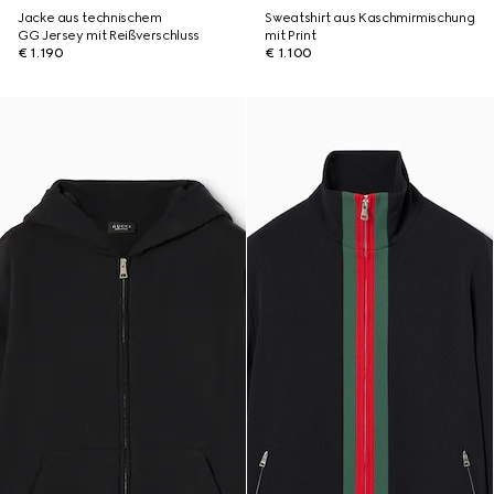
Jacke aus technischem
Sweatshirt aus Kaschmirmischung
GG Jersey mit Reißverschluss
mit Print
€ 1.190
€ 1.100