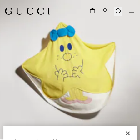
1
/
3