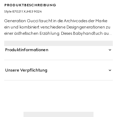
PRODUKTBESCHREIBUNG
Style ‎870211 XJHS3 9024
Generation Gucci taucht in die Archivcodes der Marke
ein und kombiniert verschiedene Designgenerationen zu
einer ästhetischen Erzählung. Dieses Babyhandtuch aus
GG-Frottee zeigt ein Artwork mit einer Figur aus der MR.
MEN™ LITTLE MISS™-Marke.
Produktinformationen
Unsere Verpflichtung