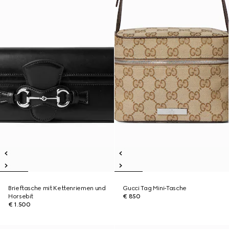
Brieftasche mit Kettenriemen und
Gucci Tag Mini-Tasche
Horsebit
€ 850
€ 1.500