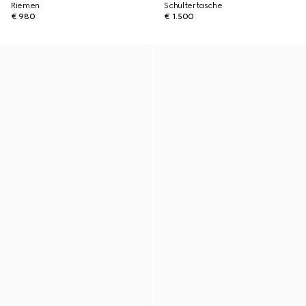
Riemen
Schultertasche
€ 980
€ 1.500