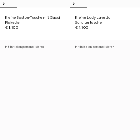
Kleine Boston-Tasche mit Gucci
Kleine Lady Lunetta
Plakette
Schultertasche
€ 1.100
€ 1.100
Mit Initialen personalisieren
Mit Initialen personalisieren