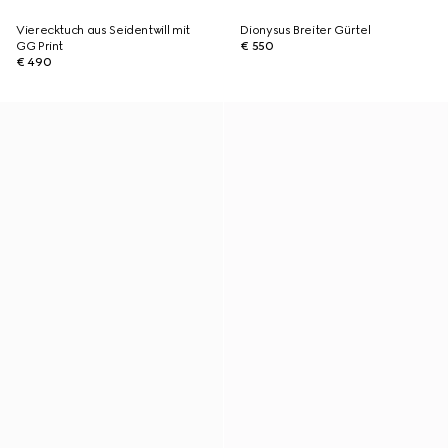
Vierecktuch aus Seidentwill mit
Dionysus Breiter Gürtel
GG Print
€ 550
€ 490