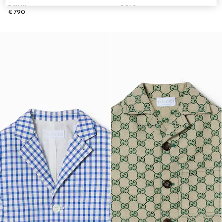
Denim
€ 890
€ 790