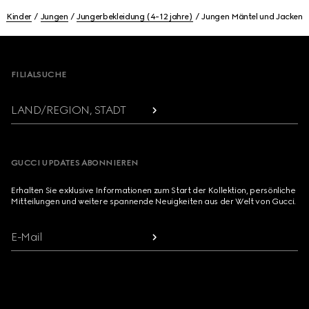
Kinder
Jungen
Jungerbekleidung (4-12 jahre)
Jungen Mäntel und Jacken
Footer
FILIALSUCHE
LAND/REGION, STADT
GUCCI UPDATES ABONNIEREN
Erhalten Sie exklusive Informationen zum Start der Kollektion, persönliche
Mitteilungen und weitere spannende Neuigkeiten aus der Welt von Gucci.
E-Mail