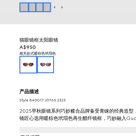
猫眼镜框太阳眼镜
A$950
相关款式
暖棕色玳瑁色
产品描述
Style ‎840017 J0765 2323
2025早秋眼镜系列巧妙糅合品牌备受青睐的经典造
镜匠心选用暖棕色玳瑁色再生醋纤镜框，巧妙融入Guc