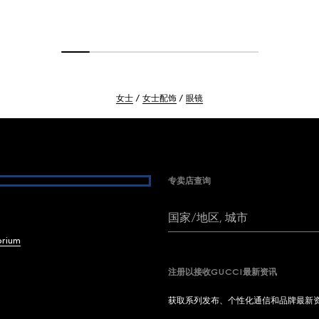
女士
女士配饰
眼镜
专卖店查询
国家/地区, 城市
brium
注册以接收GUCCI最新资讯
获取系列发布、个性化通信和品牌最新