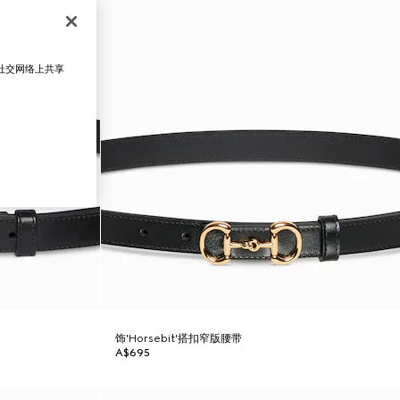
在社交网络上共享
饰'Horsebit'搭扣窄版腰带
A$695