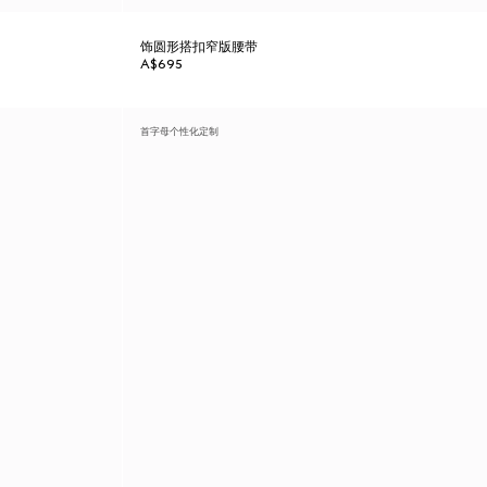
饰圆形搭扣窄版腰带
A$695
首字母个性化定制