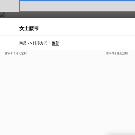
在您选购的商品内部压印金色调或银色调字母缩写，增添别致优雅。
联系我们
女士腰带
商品 26
排序方式：
推荐
首字母个性化定制
首字母个性化定制