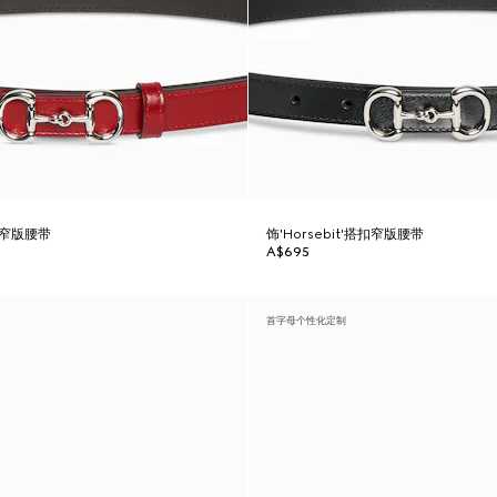
搭扣窄版腰带
饰'Horsebit'搭扣窄版腰带
A$695
首字母个性化定制