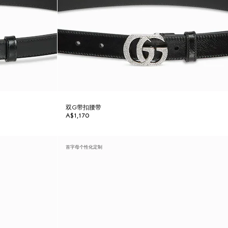
双G带扣腰带
A$1,170
首字母个性化定制