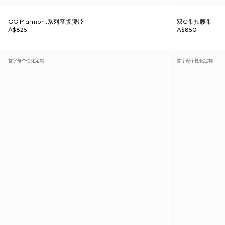
GG Marmont系列窄版腰带
双G带扣腰带
A$825
A$850
首字母个性化定制
首字母个性化定制