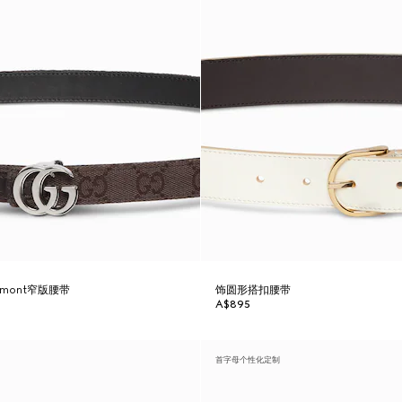
rmont窄版腰带
饰圆形搭扣腰带
A$895
首字母个性化定制