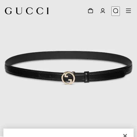
1
/
4