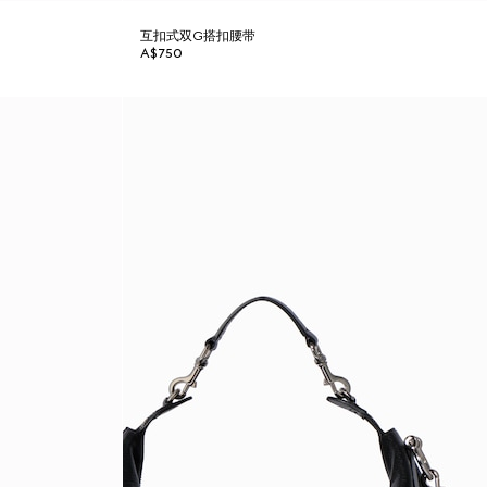
互扣式双G搭扣腰带
A$750