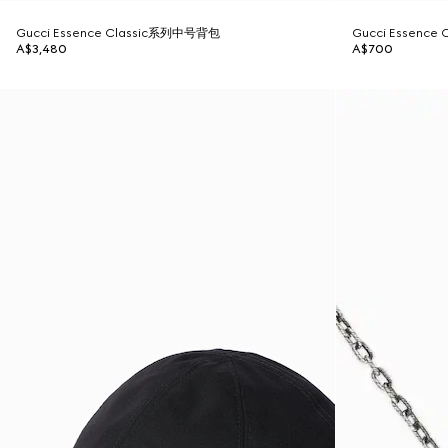
Gucci Essence Classic系列中号背包
Gucci Essence
A$3,480
A$700