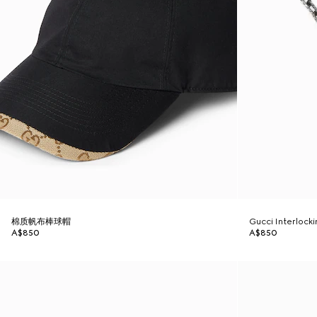
棉质帆布棒球帽
Gucci Interl
A$850
A$850