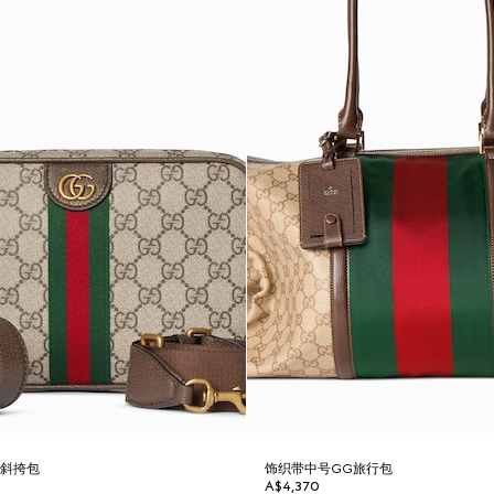
号斜挎包
饰织带中号GG旅行包
A$4,370