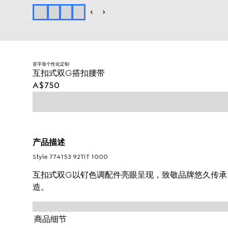
首字母个性化定制
互扣式双G搭扣腰带
A$750
产品描述
Style ‎774153 92TIT 1000
互扣式双G以钌色调配件亮眼呈现，致敬品牌悠久传承。这
造。
商品细节