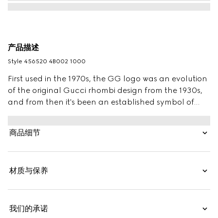
产品描述
Style ‎456520 4B002 1000
First used in the 1970s, the GG logo was an evolution
of the original Gucci rhombi design from the 1930s,
and from then it's been an established symbol of
Gucci's heritage. The Web stripe, shown as a subtle
detail on the inside, acts as a symbol of membership
商品细节
and a recognizable Gucci code.
材质与保养
我们的承诺