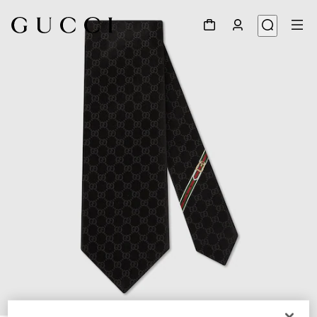
1
/
3