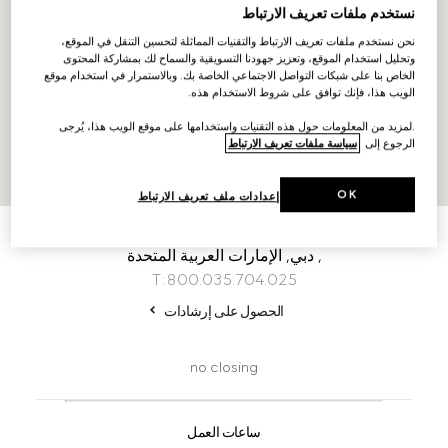
نستخدم ملفات تعريف الارتباط
نحن نستخدم ملفات تعريف الارتباط والتقنيات المماثلة لتحسين التنقل في الموقع،
وتحليل استخدام الموقع، وتعزيز جهودنا التسويقية والسماح لك بمشاركة المحتوى
الخاص بنا على شبكات التواصل الاجتماعي الخاصة بك. وبالاستمرار في استخدام موقع
الويب هذا، فإنك توافق على شروط الاستخدام هذه.
.لمزيد من المعلومات حول هذه التقنيات واستخدامها على موقع الويب هذا، يُرجى
الرجوع إلى
سياسة ملفات تعريف الارتباط
OK
إعدادات ملف تعريف الارتباط
يقدّم هذا المتجر تسهيلات البيع عن بُعد
جاليري لافاييت، دبي مول
,
دبي,
الإمارات العربية المتحدة
T:800.035.704.025
الحصول على إرشادات
no closing
ساعات العمل