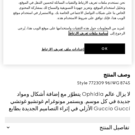
نحن نستخدم ملفات تعريف الارتباط والتقنيات المماثلة لتحسين التنقل في الموقع،
وتحليل استخدام الموقع، وتعزيز جهودنا التسويقية والسماح لك بمشاركة المحتوى
الخاص بنا على شبكات التواصل الاجتماعي الخاصة بك. وبالاستمرار في استخدام موقع
الويب هذا، فإنك توافق على شروط الاستخدام هذه.
.لمزيد من المعلومات حول هذه التقنيات واستخدامها على موقع الويب هذا، يُرجى
الرجوع إلى
سياسة ملفات تعريف الارتباط
OK
إعدادات ملف تعريف الارتباط
وصف المنتج
Style ‎772309 96IWG 8745
لا يزال عالم Ophidia يتطوّر مع إضافة أشكال ومواد
جديدة في كل موسم. ويستمر مونوغرام غوتشيو غوتشي
Guccio Gucci الأزلي في إثراء التصاميم الجديدة بطابع
الشعار. يتم تقديم هذه المحفظة المعلقة بسلسلة بكانفاس
GG Supreme الكلاسيكي باللونين البيج والبني الداكن،
تفاصيل المنتج
وتكتمل بقطعة معدنية لشعار G المزدوج بلمسات نهائية