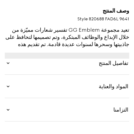
وصف المنتج
Style ‎820688 FAD6L 9641
تعيد مجموعة GG Emblem تفسير شعارات مميّزة من
خلال الإبداع والوظائف المبتكرة، وتم تصميمها لتحافظ على
جاذبيتها وسحرها لسنوات عديدة قادمة. تم تقديم هذه
المحفظة باللونين البيج والأبيض مع حزام للمرة الأولى
ضمن المجموعة الأخيرة من الإكسسوارات الصغيرة، وهي
تفاصيل المنتج
مصنوعة من قماش GG Monogram الجديد. يشمل
التصميم تقليماً من الجلد باللون الأبيض السكَّري، ويأتي مع
شعار Gucci نافر.
المواد والعناية
التزامنا