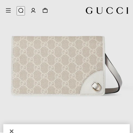
9
/
1