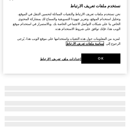
نستخدم ملفات تعريف الارتباط
حذاء لوفر هورسبيت مصنوع من جلد بريكستون
AED 4,400
نحن نستخدم ملفات تعريف الارتباط والتقنيات المماثلة لتحسين التنقل في الموقع،
وتحليل استخدام الموقع، وتعزيز جهودنا التسويقية والسماح لك بمشاركة المحتوى
الخاص بنا على شبكات التواصل الاجتماعي الخاصة بك. وبالاستمرار في استخدام موقع
الويب هذا، فإنك توافق على شروط الاستخدام هذه.
.لمزيد من المعلومات حول هذه التقنيات واستخدامها على موقع الويب هذا، يُرجى
الرجوع إلى
سياسة ملفات تعريف الارتباط
OK
إعدادات ملف تعريف الارتباط