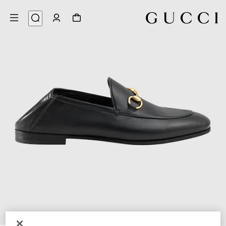
6
/
1