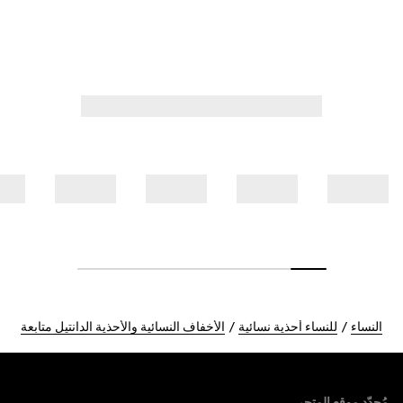
النساء
للنساء أحذية نسائية
الأخفاف النسائية والأحذية الدانتيل متابعة
Foote
مُحدّد موقع المتجر