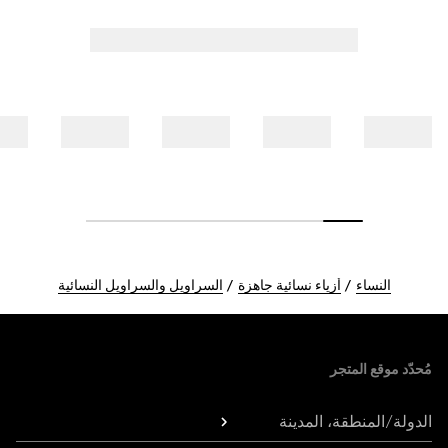
النساء
أزياء نسائية جاهزة
السراويل والسراويل النسائية
Foote
مُحدّد موقع المتجر
الدولة/المنطقة، المدينة