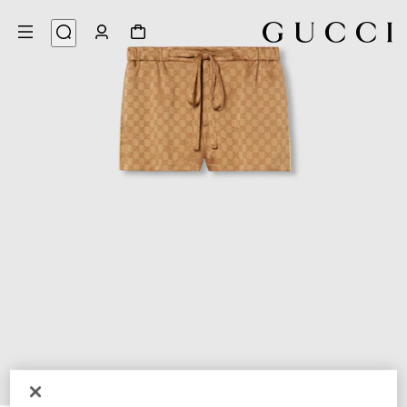
7
/
1