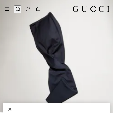
6
/
1