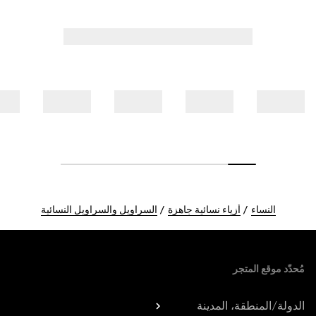
النساء
أزياء نسائية جاهزة
السراويل والسراويل النسائية
Foote
مُحدّد موقع المتجر
الدولة/المنطقة، المدينة