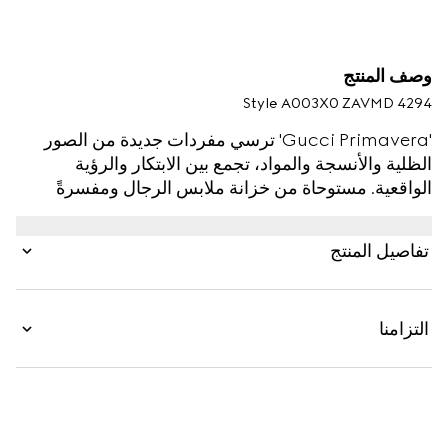
وصف المنتج
Style ‎A003X0 ZAVMD 4294
'Gucci Primavera' ترسي مفردات جديدة من الصور
الظلية والأنسجة والمواد، تجمع بين الابتكار والرؤية
الواقعية. مستوحاة من خزانة ملابس الرجال ومفسرةً
بمواد ملموسة، يتم تليين البدلة الكلاسيكية، مما يطمس
الخط الفاصل بين الذكورة والأنوثة. مصنوعة من الصوف
تفاصيل المنتج
الخفيف الوزن، هذه السراويل مصممة بخطاف ولوحة
وإغلاق بسحّاب.
التزامنا