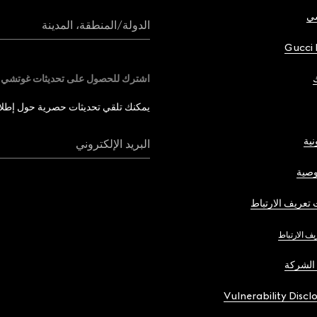
شي
الدولة/المنطقة، المدينة
Gucci 
اشترك للحصول على تحديثات غوتشي
يمكنك تلقي تحديثات حصرية حول إطلاق 
نية
البريد الإلكتروني
صية
تعريف الارتباط
يف الارتباط
الشركة
Vulnerability Discl