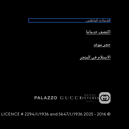
خدمات غوتشي
اكتشف خدماتنا
حجز موعد
الاستلام في المتجر
© 2016 - 2025 Guccio Gucci S.p.A. - All rights reserved. SIAE LICENCE # 2294/I/1936 and 5647/I/1936