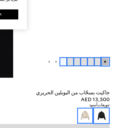
K
+
1
جاكيت بسحّاب من البوبلين الحريري
AED 13,500
تنويعات
أسود