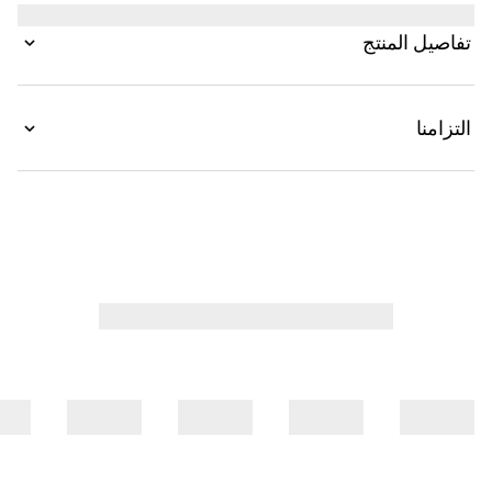
التي تحدد معالم الجسم والتي تتحول من النهار إلى وقت
تناول المشروب. صُنع هذا الفستان القصير المضبوط من
تفاصيل المنتج
كريب الجيرسي والفيسكوز، ويتّسم بتفصيل هورسبيت
على الأشرطة.
التزامنا