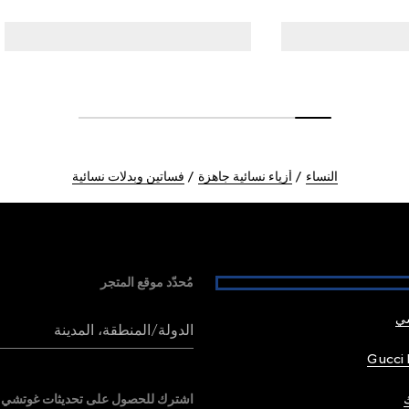
النساء
أزياء نسائية جاهزة
فساتين وبدلات نسائية
مُحدّد موقع المتجر
شي
الدولة/المنطقة، المدينة
Gucci 
اشترك للحصول على تحديثات غوتشي