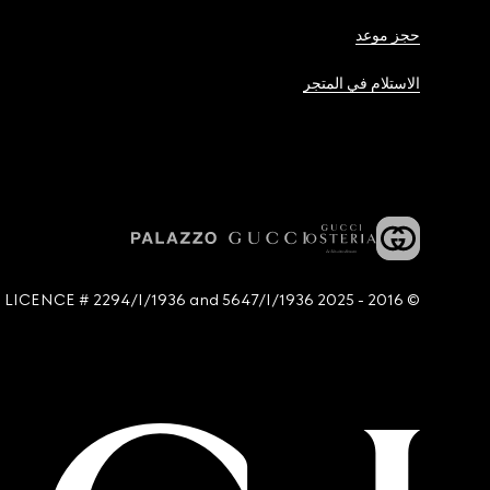
حجز موعد
الاستلام في المتجر
© 2016 - 2025 Guccio Gucci S.p.A. - All rights reserved. SIAE LICENCE # 2294/I/1936 and 5647/I/1936