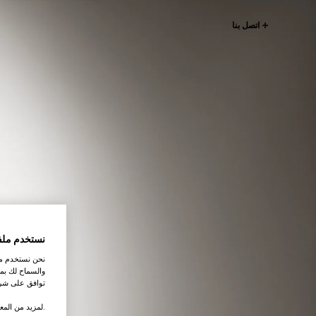
اتصل بنا
نستخدم ملف
نحن نستخدم ملف
والسماح لك بمش
توافق على شرو
.لمزيد من المع