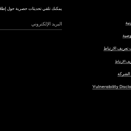
يمكنك تلقي تحديثات حصرية حول إطلاق 
نية
البريد الإلكتروني
صية
تعريف الارتباط
يف الارتباط
الشركة
Vulnerability Discl