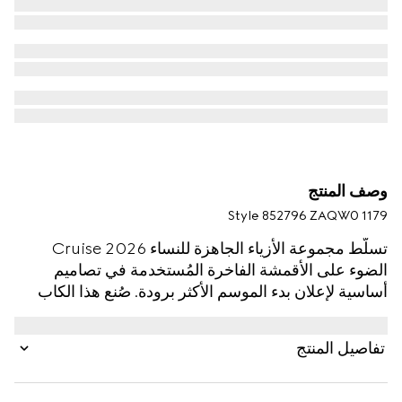
وصف المنتج
Style ‎852796 ZAQW0 1179
تسلّط مجموعة الأزياء الجاهزة للنساء Cruise 2026
الضوء على الأقمشة الفاخرة المُستخدمة في تصاميم
أساسية لإعلان بدء الموسم الأكثر برودة. صُنع هذا الكاب
من الصوف والحرير باللون الرمادي الداكن، ويتميّز بشعار
GG على الجهة الداخلية، بينما تكتمل القطعة بتفصيل
تفاصيل المنتج
Horsebit.