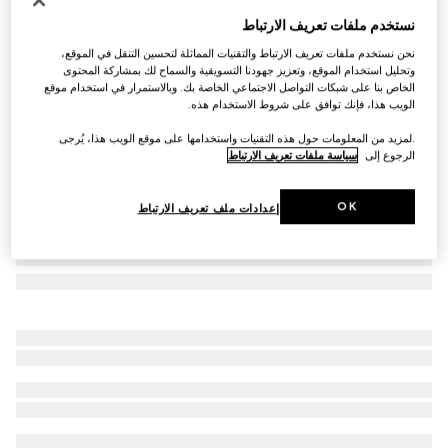
حقيبة أوفيديا صغيرة
نستخدم ملفات تعريف الارتباط
AED 3,250
نحن نستخدم ملفات تعريف الارتباط والتقنيات المماثلة لتحسين التنقل في الموقع،
تنويعات
قماش Supreme باللونين البيج والأبنوس
وتحليل استخدام الموقع، وتعزيز جهودنا التسويقية والسماح لك بمشاركة المحتوى
الخاص بنا على شبكات التواصل الاجتماعي الخاصة بك. وبالاستمرار في استخدام موقع
الويب هذا، فإنك توافق على شروط الاستخدام هذه.
.لمزيد من المعلومات حول هذه التقنيات واستخدامها على موقع الويب هذا، يُرجى
الرجوع إلى
سياسة ملفات تعريف الارتباط
OK
إعدادات ملف تعريف الارتباط