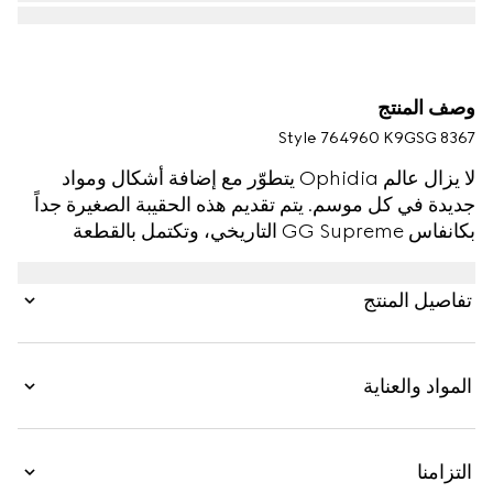
وصف المنتج
Style ‎764960 K9GSG 8367
لا يزال عالم Ophidia يتطوّر مع إضافة أشكال ومواد
جديدة في كل موسم. يتم تقديم هذه الحقيبة الصغيرة جداً
بكانفاس GG Supreme التاريخي، وتكتمل بالقطعة
المعدنية لشعار G المزدوج. بفضل حجمها الأنيق والعملي
الذي يتسع بسهولة لهاتف iPhone، تُعد هذه الحقيبة قطعة
تفاصيل المنتج
أساسية لا غنى عنها.
المواد والعناية
التزامنا