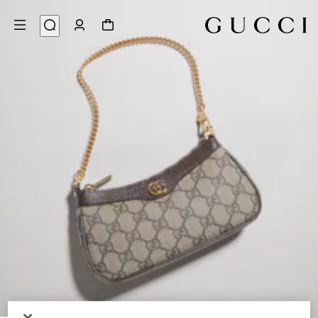
9
/
1