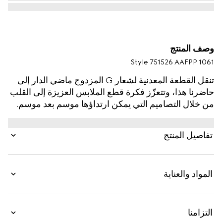
وصف المنتج
Style ‎751526 AAFPP 1061
تنقل القطعة المعدنية لشعار G المزدوج ماضي الدار إلى
حاضرنا هذا، وتتعزّز فكرة قطع الملابس العزيزة إلى القلب
من خلال التصاميم التي يمكن ارتداؤها موسم بعد موسم.
صُنعت هذه الحقيبة المزوّدة بحزام على شكل سلسلة من
الجلد المبطن المميّز بتصميم شيفرون باللون الأسود، في
تفاصيل المنتج
حين تتميّز الجهة الداخلية بحافظة بطاقات يمكن فصلها من
الجلد المتباين باللون الأبيض.
المواد والعناية
التزامنا