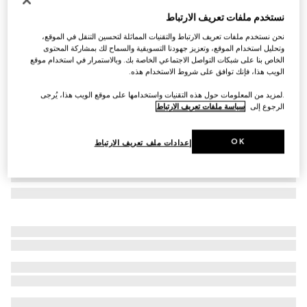
حقيبة كتف GG Marmont صغيرة
نستخدم ملفات تعريف الارتباط
AED 8,750
نحن نستخدم ملفات تعريف الارتباط والتقنيات المماثلة لتحسين التنقل في الموقع،
تنويعات
جلد باللون الأسود
وتحليل استخدام الموقع، وتعزيز جهودنا التسويقية والسماح لك بمشاركة المحتوى
الخاص بنا على شبكات التواصل الاجتماعي الخاصة بك. وبالاستمرار في استخدام موقع
الويب هذا، فإنك توافق على شروط الاستخدام هذه.
.لمزيد من المعلومات حول هذه التقنيات واستخدامها على موقع الويب هذا، يُرجى
الرجوع إلى
سياسة ملفات تعريف الارتباط
OK
إعدادات ملف تعريف الارتباط