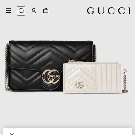
8
/
1