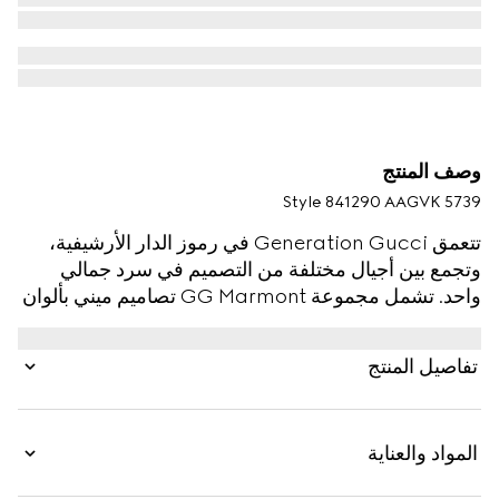
وصف المنتج
Style ‎841290 AAGVK 5739
تتعمق Generation Gucci في رموز الدار الأرشيفية،
وتجمع بين أجيال مختلفة من التصميم في سرد جمالي
واحد. تشمل مجموعة GG Marmont تصاميم ميني بألوان
جديدة، مع القطعة المعدنية لشعار G المزدوج بلمسات
نهائية باللون الذهبي الفاتح.
تفاصيل المنتج
المواد والعناية