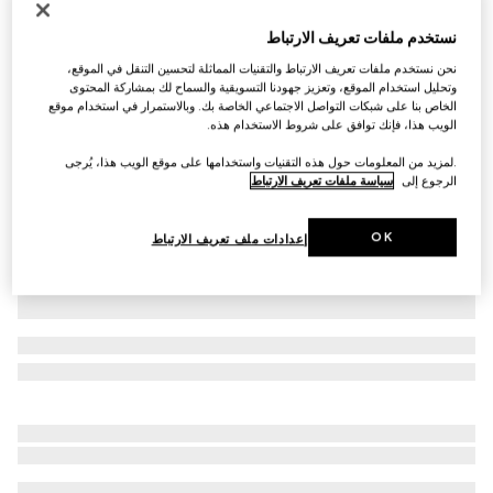
حقيبة كتف GG Marmont صغيرة الحجم
نستخدم ملفات تعريف الارتباط
AED 6,150
نحن نستخدم ملفات تعريف الارتباط والتقنيات المماثلة لتحسين التنقل في الموقع،
تنويعات
جلد باللون الزهري الفاتح
وتحليل استخدام الموقع، وتعزيز جهودنا التسويقية والسماح لك بمشاركة المحتوى
الخاص بنا على شبكات التواصل الاجتماعي الخاصة بك. وبالاستمرار في استخدام موقع
الويب هذا، فإنك توافق على شروط الاستخدام هذه.
.لمزيد من المعلومات حول هذه التقنيات واستخدامها على موقع الويب هذا، يُرجى
الرجوع إلى
سياسة ملفات تعريف الارتباط
OK
إعدادات ملف تعريف الارتباط