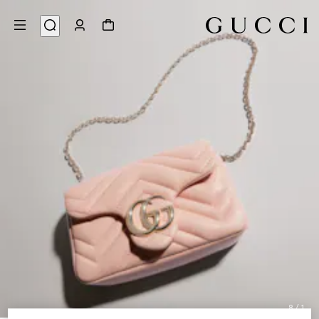
8
/
1