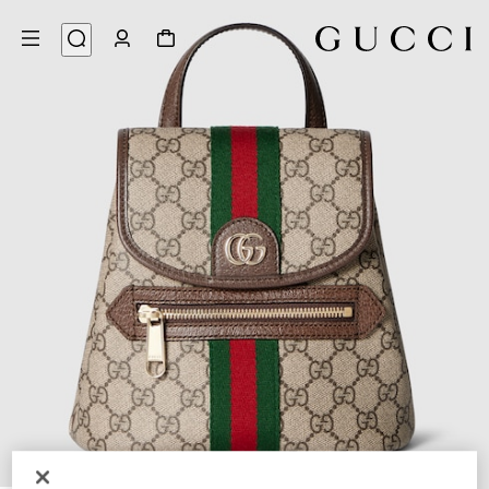
8
/
1