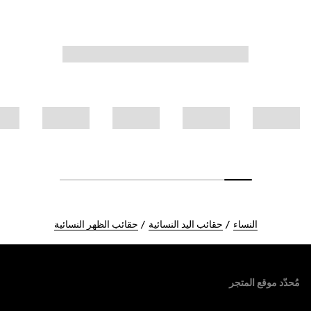
النساء
حقائب اليد النسائية
حقائب الظهر النسائية
Foote
مُحدّد موقع المتجر