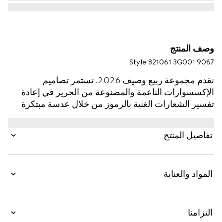
وصف المنتج
Style ‎821061 3G001 9067
نقدم مجموعة ربيع وصيف 2026. تستمر تصاميم
الإكسسوارات الناعمة والمصنوعة من الحرير في إعادة
تفسير الشعارات الغنية بالرموز من خلال عدسة مبتكرة
ضمن مجموعة La Famiglia. صُنع منديل الجيب المربع
هذا متعدد الاستخدامات من تويل الحرير، ويتميّز بطبعة
تفاصيل المنتج
Gucci Flora على كامل القماش.
المواد والعناية
التزامنا