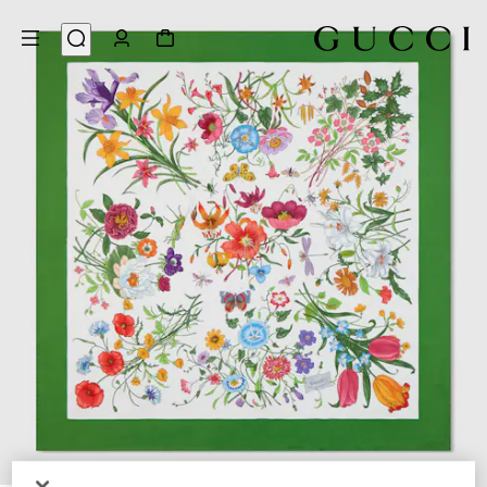
3
/
1