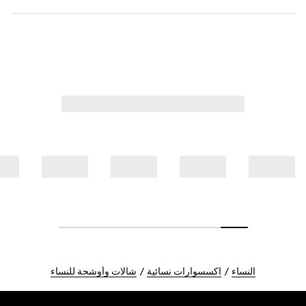
النساء
اكسسوارات نسائية
شالات وأوشحة للنساء
Foote