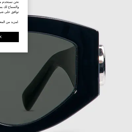
نحن نستخدم ملف
والسماح لك بمش
توافق على شرو
.لمزيد من المع
K