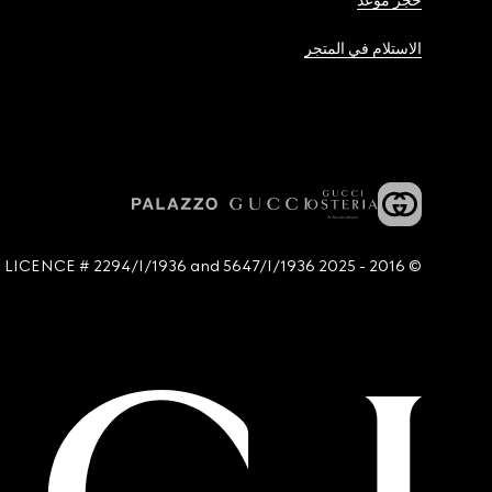
حجز موعد
الاستلام في المتجر
© 2016 - 2025 Guccio Gucci S.p.A. - All rights reserved. SIAE LICENCE # 2294/I/1936 and 5647/I/1936