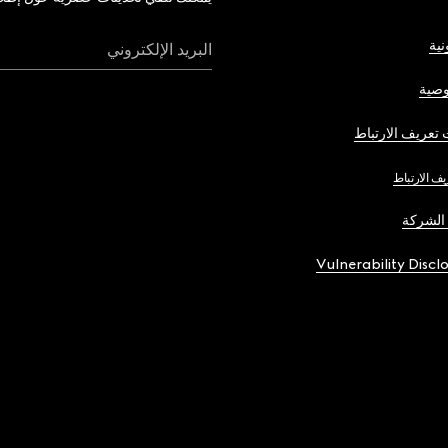
نية
البريد الإلكتروني
صية
تعريف الارتباط
يف الارتباط
الشركة
Vulnerability Discl