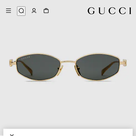
3
/
1