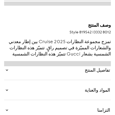
وصف المنتج
Style ‎819542 I3332 8012
تمزج مجموعة النظارات Cruise 2025 بين إطار معدني
والشعارات المميّزة في تصميم راقٍ. تتميّز هذه النظارات
الشمسية بشعار Gucci تتميّز هذه النظارات الشمسية
بشعار Gucci المقصوص والمرصّع بأحجار الكريستال على
الذراعَين.
تفاصيل المنتج
المواد والعناية
التزامنا