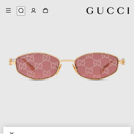
3
/
1