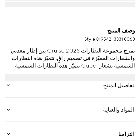
وصف المنتج
Style ‎819542 I3331 8063
تمزج مجموعة النظارات Cruise 2025 بين إطار معدني
والشعارات المميّزة في تصميم راقٍ. تتميّز هذه النظارات
الشمسية بشعار Gucci تتميّز هذه النظارات الشمسية
بشعار Gucci المقصوص على الذراعَين.
تفاصيل المنتج
المواد والعناية
التزامنا