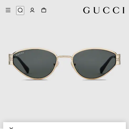
3
/
1