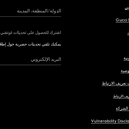
شي
الدولة/المنطقة، المدينة
Gucci 
اشترك للحصول على تحديثات غوتشي
يمكنك تلقي تحديثات حصرية حول إطلاق 
نية
البريد الإلكتروني
صية
تعريف الارتباط
يف الارتباط
الشركة
Vulnerability Discl