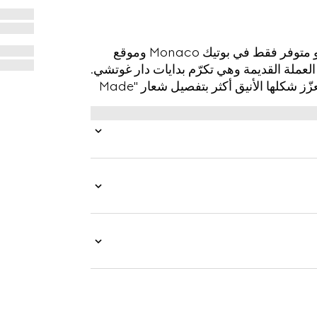
تم تقديم Montecarlo الحصري في صيف 2026، وهو متوفر فقط في بوتيك Monaco وموقع
 فيها استخدام العملة القديمة وهي تكرّم بدايات دار غوتشي.
صُنع هذا المحفظة من جلد ناعم بلون نابض بالحياة، ويتعزّز شكلها الأنيق أكثر بتفصيل شعار "Made