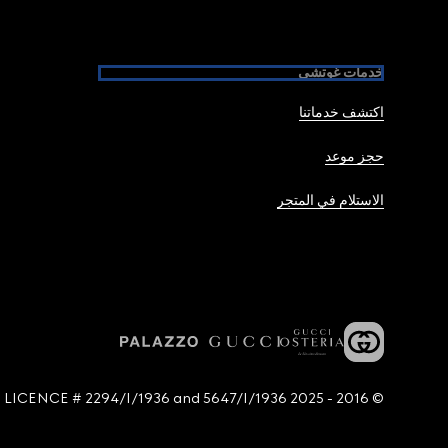
خدمات غوتشي
اكتشف خدماتنا
حجز موعد
الاستلام في المتجر
© 2016 - 2025 Guccio Gucci S.p.A. - All rights reserved. SIAE LICENCE # 2294/I/1936 and 5647/I/1936