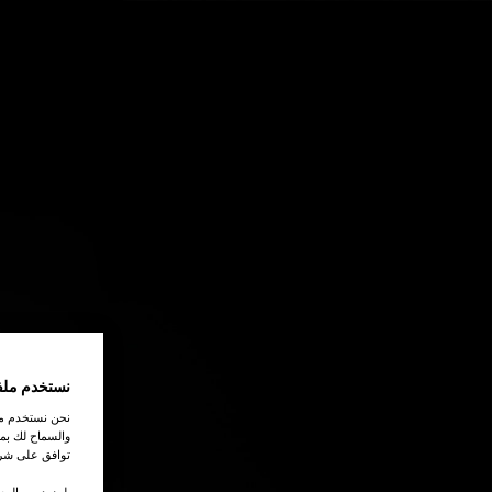
اتصل بنا
نستخدم ملف
نحن نستخدم ملف
والسماح لك بمش
توافق على شرو
.لمزيد من المع