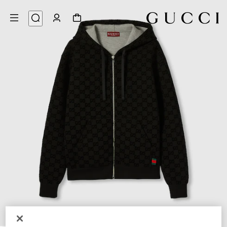
7
/
1