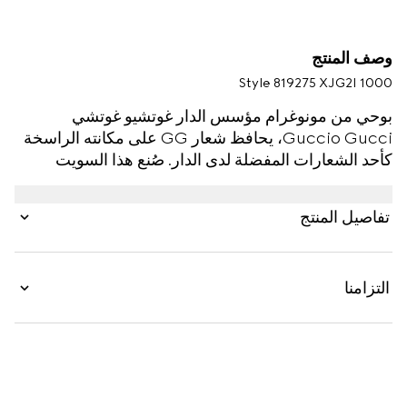
وصف المنتج
Style ‎819275 XJG2I 1000
بوحي من مونوغرام مؤسس الدار غوتشيو غوتشي
Guccio Gucci، يحافظ شعار GG على مكانته الراسخة
كأحد الشعارات المفضلة لدى الدار. صُنع هذا السويت
شيرت مع قلنسوة بالقَصّة العادية من جيرسي فيسكوز
ويتميّز بطبعة شعارات GG مجمّعة على كامل القماش.
تفاصيل المنتج
يكتمل التصميم بتفصيل حلقة على شكل شريط ويب
باللونين الأخضر والأحمر.
التزامنا