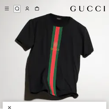
6
/
1