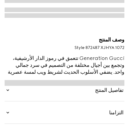
وصف المنتج
Style ‎872487 XJHYA 1072
Generation Gucci تتعمق في رموز الدار الأرشيفية،
وتجمع بين أجيال مختلفة من التصميم في سرد جمالي
واحد. يضفي الأسلوب الحديث لشريط ويب لمسة عصرية
على الملابس الجاهزة الأساسية التي تبرز القوام المرتفع
والتفاصيل المعاصرة. يتميّز هذا التي شيرت المصنوع من
تفاصيل المنتج
قطن جيرسي بطبعة شريط ويب مع شعار Gucci.
التزامنا