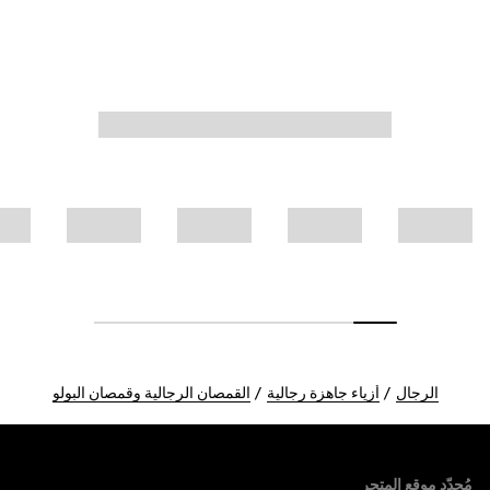
الرجال
أزياء جاهزة رجالية
القمصان الرجالية وقمصان البولو
Foote
مُحدّد موقع المتجر