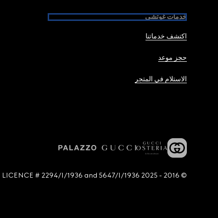
خدمات غوتشي
اكتشف خدماتنا
حجز موعد
الاستلام في المتجر
© 2016 - 2025 Guccio Gucci S.p.A. - All rights reserved. SIAE LICENCE # 2294/I/1936 and 5647/I/1936