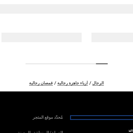
الرجال
أزياء جاهزة رجالية
قمصان رجالية
مُحدّد موقع المتجر
شي
الدولة/المنطقة، المدينة