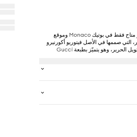
تم طرح Montecarlo الحصري في صيف 2026، وهو متاح فقط في بوتيك Monaco وموقع
خيل طبعة Flora الخاصة بالدار، التي صممها في الأصل فيتوريو أكورنيرو
في عام 1966، في هذا التصميم. صُنع هذا القميص من تويل الحرير، وهو يتميّز بطبعة Gucci