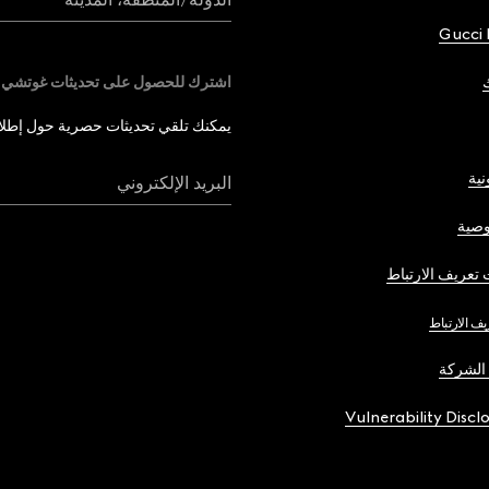
Gucci 
اشترك للحصول على تحديثات غوتشي
يمكنك تلقي تحديثات حصرية حول إطلاق 
نية
البريد الإلكتروني
صية
تعريف الارتباط
يف الارتباط
الشركة
Vulnerability Discl