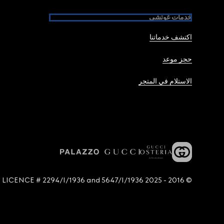
خدمات غوتشي
اكتشف خدماتنا
حجز موعد
الاستلام في المتجر
© 2016 - 2025 Guccio Gucci S.p.A. - All rights reserved. SIAE LICENCE # 2294/I/1936 and 5647/I/1936