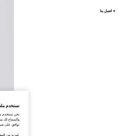
اتصل بنا
نستخدم ملف
نحن نستخدم ملف
والسماح لك بمش
توافق على شرو
.لمزيد من المع