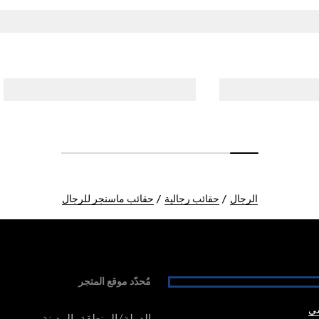
الرجال
حقائب رجالية
حقائب ماسنجر للرجال
مُحدّد موقع المتجر
شي
الدولة/المنطقة، المدينة