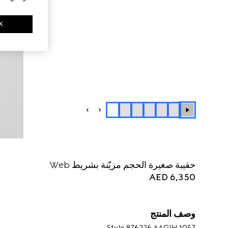
K
+
1
حقيبة صغيرة الحجم مزيّنة بشريط Web
AED 6,350
وصف المنتج
Style ‎876226 AAGIH 1057