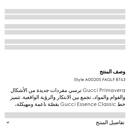
وصف المنتج
Style ‎A0020S FAGLF 8743
Gucci Primavera ترسي مفردات جديدة من الأشكال
والقوام والمواد، تجمع بين الابتكار والرؤية الواقعية. تتميز
خط Gucci Essence Classic بقصّة ناعمة ومهيكلة،
وتعبر عن أسلوب مريح وسهل أثناء التنقل. مصنوعة من
كانفاس GG المطلي مع تقليمات بلون موحد تعزز مظهرها
تفاصيل المنتج
الراقي، يتميز هذا النمط بوجود جيوب متعددة لحمل