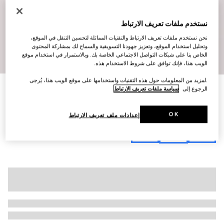
نستخدم ملفات تعريف الارتباط
نحن نستخدم ملفات تعريف الارتباط والتقنيات المماثلة لتحسين التنقل في الموقع،
وتحليل استخدام الموقع، وتعزيز جهودنا التسويقية والسماح لك بمشاركة المحتوى
10
/
1
الخاص بنا على شبكات التواصل الاجتماعي الخاصة بك. وبالاستمرار في استخدام موقع
الويب هذا، فإنك توافق على شروط الاستخدام هذه.
.لمزيد من المعلومات حول هذه التقنيات واستخدامها على موقع الويب هذا، يُرجى
حقيبة ظهر متوسطة الحجم Gucci Essence Classic
الرجوع إلى
سياسة ملفات تعريف الارتباط
AED 8,500
تنويعات
كانفاس GG باللون الأزرق
OK
إعدادات ملف تعريف الارتباط