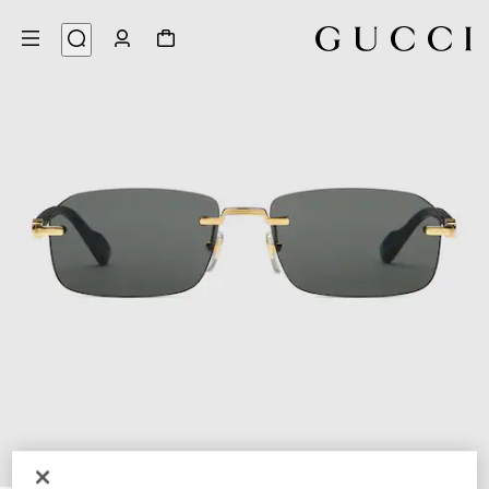
3
/
1