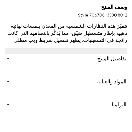
وصف المنتج
Style ‎706708 I3330 8012
تتميّز هذه النظارات الشمسية من المعدن بلمسات نهائية
ذهبية بإطار متسطيل ضيّق، مما يُذكّر بالتصاميم التي كانت
رائجة في التسعينيات. يظهر تفصيل شريط ويب مطلي
بالمينا وشعار G المتشابك على طول الذراعَين، مما يُكمل
التصميم بإشارات أرشيفية.
تفاصيل المنتج
المواد والعناية
التزامنا