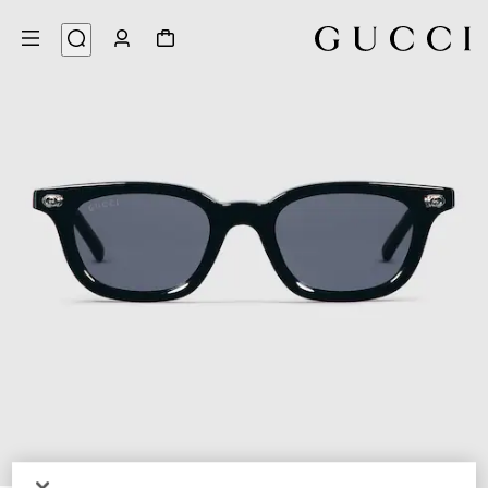
4
/
1