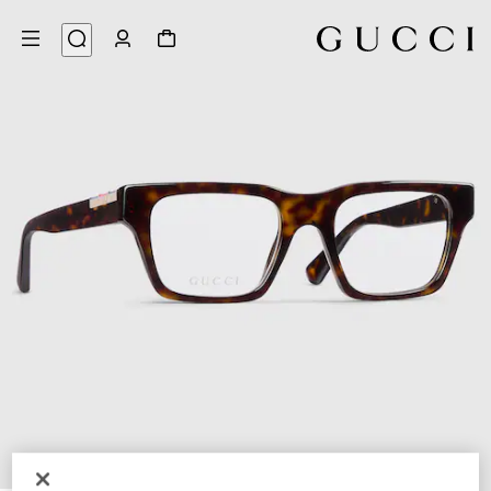
4
/
1