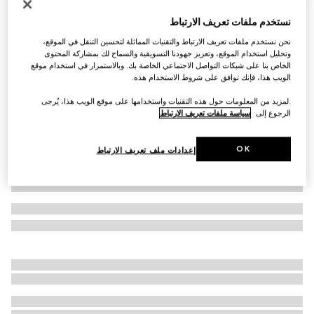
حزام بوجهين مع مشبك شعار G المتشابك
نستخدم ملفات تعريف الارتباط
AED 2,500
نحن نستخدم ملفات تعريف الارتباط والتقنيات المماثلة لتحسين التنقل في الموقع،
تنويعات
كانفاس GG باللون الأسود وجلد
وتحليل استخدام الموقع، وتعزيز جهودنا التسويقية والسماح لك بمشاركة المحتوى
الخاص بنا على شبكات التواصل الاجتماعي الخاصة بك. وبالاستمرار في استخدام موقع
الويب هذا، فإنك توافق على شروط الاستخدام هذه.
.لمزيد من المعلومات حول هذه التقنيات واستخدامها على موقع الويب هذا، يُرجى
الرجوع إلى
سياسة ملفات تعريف الارتباط
OK
إعدادات ملف تعريف الارتباط