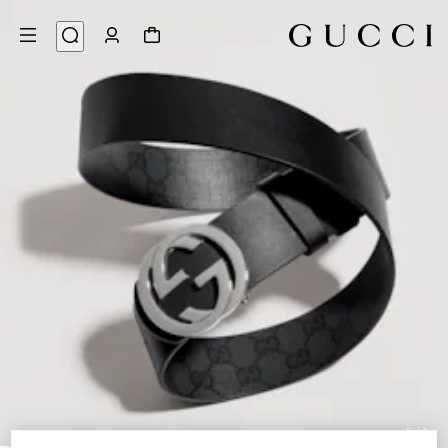
5
/
1