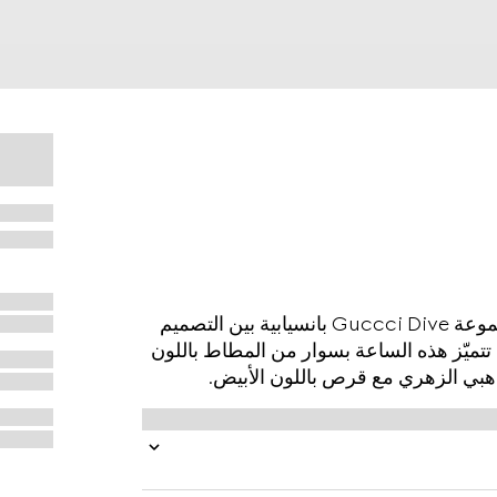
بوحي من تصميم ساعة الغطاس الكلاسيكية، تمزج مجموعة Guccci Dive بانسيابية بين التصميم
ي. تتميّز هذه الساعة بسوار من المطاط باللون
ذهبي الزهري مع قرص باللون الأبيض.