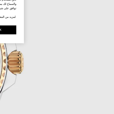
والسماح لك بمش
توافق على شرو
.لمزيد من المع
K