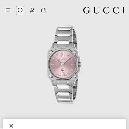
4
/
1