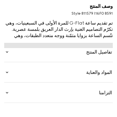
وصف المنتج
Style ‎811579 I16F0 8591
تم تقديم ساعة G-Flat للمرة الأولى في السبعينيات، وهي
تكرّم التصاميم الغنية بإرث الدار العريق بلمسة عصرية.
تتّسم الساعة بزوايا مثمّنة ووجه متعدد الطبقات، وهي
تعكس المشهد الهندسي السائد في السبعينيات. تظهر هذه
الساعة بالفولاذ المقاوم للصدأ مع قرص مغلّف بالذهب
تفاصيل المنتج
باللون الزهري ومؤشرات مرصّعة بالألماس.
المواد والعناية
التزامنا